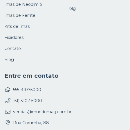
Ímãs de Neodímio
blg
Ímãs de Ferrite
Kits de Ímãs
Fixadores
Contato
Blog
Entre em contato
555131075000
(51) 3107-5000
vendas@mundomag.com.br
Rua Corumbá, 88