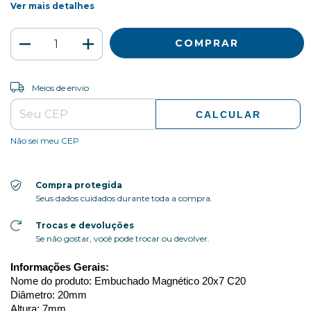
Ver mais detalhes
ALTERAR CEP
Entregas para o CEP:
Meios de envio
CALCULAR
Não sei meu CEP
Compra protegida
Seus dados cuidados durante toda a compra.
Trocas e devoluções
Se não gostar, você pode trocar ou devolver.
Informações Gerais:
Nome do produto: Embuchado Magnético 20x7 C20
Diâmetro: 20mm
Altura: 7mm