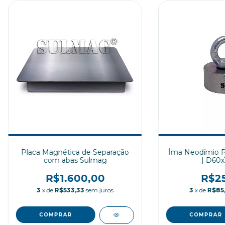
Placa Magnética de Separação
Íma Neodímio P
com abas Sulmag
| D60
R$1.600,00
R$25
3
x de
R$533,33
sem juros
3
x de
R$85,