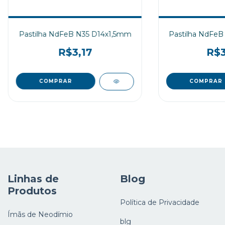
Pastilha NdFeB N35 D14x1,5mm
Pastilha NdFeB
R$3,17
R$3
Linhas de
Blog
Produtos
Política de Privacidade
Ímãs de Neodímio
blg