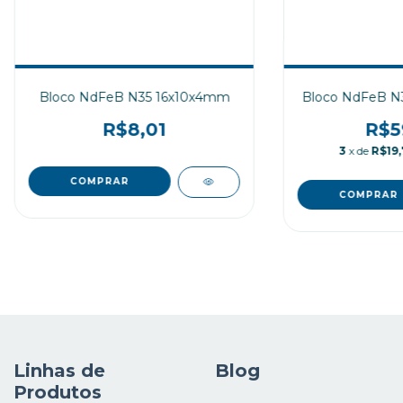
Bloco NdFeB N35 16x10x4mm
Bloco NdFeB N
R$8,01
R$5
3
x de
R$19,
Linhas de
Blog
Produtos