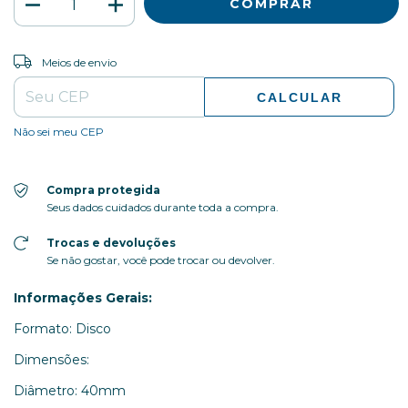
ALTERAR CEP
Entregas para o CEP:
Meios de envio
CALCULAR
Não sei meu CEP
Compra protegida
Seus dados cuidados durante toda a compra.
Trocas e devoluções
Se não gostar, você pode trocar ou devolver.
Informações Gerais:
Formato: Disco
Dimensões:
Diâmetro: 40mm